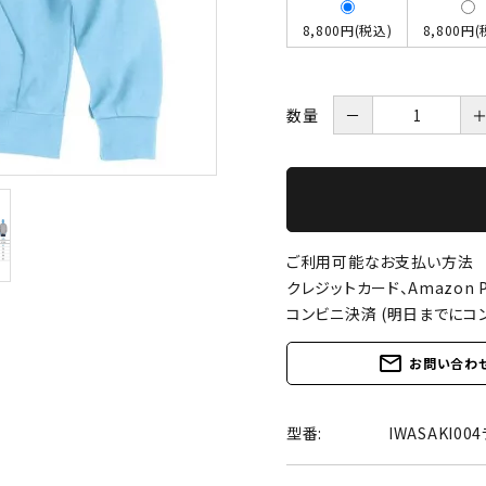
8,800円(税込)
8,800円(
数量
－
ご利用可能なお支払い方法
クレジットカード、Amazon P
コンビニ決済 (明日までにコ
mail_outline
お問い合わ
型番:
IWASAKI0