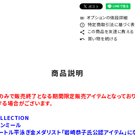
オプションの値段詳細
toc
特定商取引法に基づく表記
error_outline
この商品を友達に教える
share
買い物を続ける
undo
商品説明
分のみで販売終了となる期間限定販売アイテムとなっており
する場合がございます。
OLLECTION
ンミール
メートル平泳ぎ金メダリスト「岩崎恭子氏公認アイテム」にな