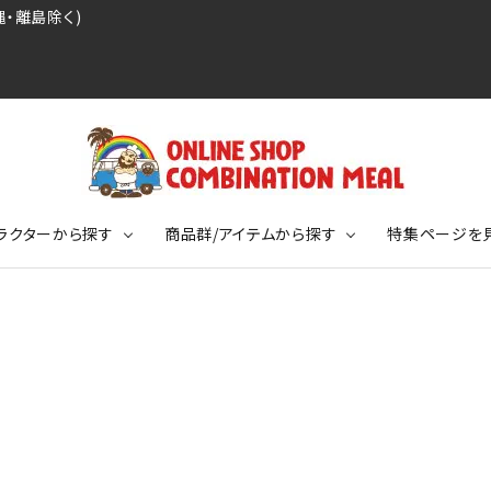
・離島除く)
ラクターから探す
商品群/アイテムから探す
特集ページを
レジェンドプロ野球選手シリーズ
リーブTシャツ
ージ
レジェンドプロレスラーシリーズ
ポロシャツ
特集ページ
ディング事件
球史に残る伝説シリーズ
ンドサッカー選手シリーズ
バッグ
競走馬コレクション
KIDSサイズ
ニメーションコレクション
カジュアルフットボールスタイル