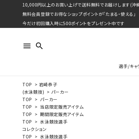
10,000円以上のお買い上げで送料無料でお届けします(沖縄
無料会員登録でお得なショップポイントが「たまる・使える」
今だけ初回購入時に500ポイントをプレゼント中です
menu
search
選手/キャ
TOP
>
岩崎恭子
プロ野球選手コレクション
Tシャツ
特集ページ
名球会
ロングス
特集ペ
(水泳競技)
>
パーカー
ウォーレン･クロマティ
宇野ヘ
TOP
>
パーカー
TOP
>
当店限定販売アイテム
日本プロサッカー選手会シリーズ
パーカー
レジェ
トート
TOP
>
期間限定販売アイテム
特集ページ
TOP
>
水泳競技選手
競走馬コレクション
コレクション
水泳競技選手コレクション
期間限定販売アイテム
ジャパ
TOP
>
水泳競技選手