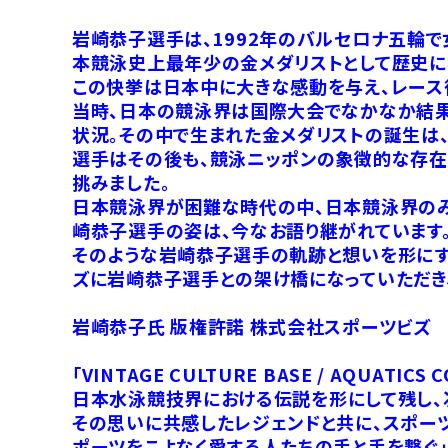
岩崎恭子選手は、1992年のバルセロナ五輪で
本競泳史上最年少の金メダリストとして歴史に名
この快挙は日本中に大きな感動を与え、レース
当時、日本の競泳界は国際大会でなかなか結
状況。その中で生まれた金メダリストの誕生は
選手はその後も、競泳ニッポンの象徴的な存在
挑みました。
日本競泳界が困難な時代の中、日本競泳界のみ
崎恭子選手の姿は、今なお語り継がれています
そのような岩崎恭子選手の軌跡と想いを形にすべく
ズに岩崎恭子選手との架け橋になっていただき
岩崎恭子氏 版権許諾 株式会社スポーツビズ
「VINTAGE CULTURE BASE / AQUATICS
日本水泳競技界における伝説を形にして残し、
その思いに共感したレジェンドと共に、スポーツ
ポーツをこよなく愛する人たちの手と手を繋ぐ」をコ