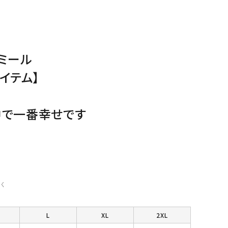
ミール
イテム】
中で一番幸せです
く
L
XL
2XL