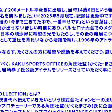
女子200メートル平泳ぎに出場し、当時14歳6日という若
を刻みました。（※2025年5月現在、記録は更新中です
後の「今まで生きてた中で、一番幸せです」という言葉は、
果が出せない苦しい時期にあり、バルセロナ大会でのメダ
、日本の競泳界に希望の光をもたらし、その後の発展につ
として重圧を背負いながら活躍を続け、1996年のアト
ならず、たくさんの方に希望や感動を与えてくださり、
。
、KAKU SPORTS OFFICEの角田壮監（かくた
、岩崎恭子氏公認アイテムをリリースさせていただく事に
 COLLECTION」とは？
次世代へ伝えていきたいという株式会社キャンビーの思
プロデューサーである角田壮監(かくたまさみ)氏に企画
ンセプトとしたプロジェクト「VINTAGE CULTURE