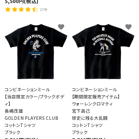
5,500円(税込)
17件
favorite
favorite
コンビネーションミール
コンビネーションミール
【当店限定カラー/ブラックボデ
【期間限定販売アイテム】
ィ】
ウォーレンクロマティ
長嶋茂雄
宮下昌己
GOLDEN PLAYERS CLUB
球史に残る大乱闘
コットンTシャツ
コットンTシャツ
ブラック
ブラック