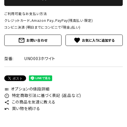
ご利用可能なお支払い方法
クレジットカード、Amazon Pay、PayPay(残高払い 限定)
コンビニ決済 (明日までにコンビニで『現金』払い)
mail_outline
favorite
お問い合わせ
型番:
UNO003ホワイト
オプションの値段詳細
toc
特定商取引法に基づく表記 (返品など)
error_outline
この商品を友達に教える
share
買い物を続ける
undo