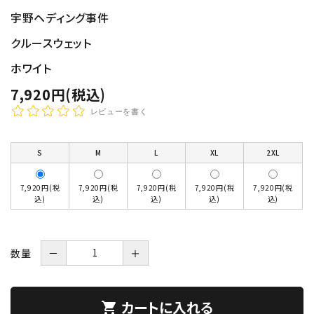
宇野ヘディング事件
クルースウェット
ホワイト
7,920円(税込)
レビューを書く
S
M
L
XL
2XL
7,920円(税
7,920円(税
7,920円(税
7,920円(税
7,920円(税
込)
込)
込)
込)
込)
数量
－
＋
カートに入れる
shopping_cart