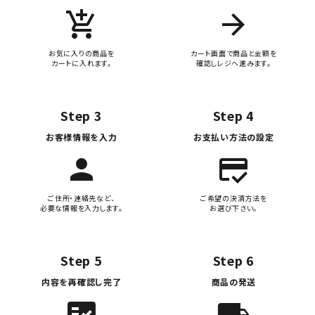
add_shopping_cart
arrow_forward
お気に入りの商品を
カート画面で商品と金額を
カートに入れます。
確認しレジへ進みます。
Step 3
Step 4
お客様情報を入力
お支払い方法の設定
person
credit_score
ご住所・連絡先など、
ご希望の決済方法を
必要な情報を入力します。
お選び下さい。
Step 5
Step 6
内容を再確認し完了
商品の発送
fact_check
local_shipping