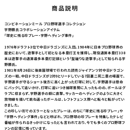
商品説明
コンビネーションミール プロ野球選手コレクション
宇野勝氏コラボレーションアイテム
「球史に残る珍プレー・宇野ヘディング事件」
1976年ドラフト3位で中日ドラゴンズに入団。1984年に日本プロ野球界の
歴史において、遊撃手として初となる本塁打王を獲得し、現役通算本塁打338
本は遊撃手の通算最多本塁打記録という「型破りな遊撃手」として知られる宇
野勝氏。
1981年8月26日に後楽園球場で行われた読売ジャイアンツ対中日ドラゴン
ズの一戦。中日ドラゴンズが2対0とリードしている7回裏二死二塁の場面で、
宇野選手が守るショート後方に高く上がった打球に対して、宇野選手は懸命
にバックして追いかけ、打球に追いつき捕球態勢に入ったものの、ボールはグ
ラブに収まらず、宇野選手の額に直撃。サッカーのヘディングのように大きく
放物線を描いて跳ね返ったボールは、レフトフェンス際へと転々と転がってい
きました。
この珍しい形でのエラーとなったプレーは、のちに「球史に残る珍プレー」や
「宇野ヘディング事件」などと呼ばれ、プロ野球の珍プレーを特集したテレビ
番組が作られるきっかけになったとも言われており、今でも多くのプロ野球フ
ァンの記憶に残っています。