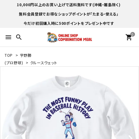
10,000円以上のお買い上げで送料無料です(沖縄・離島除く)
無料会員登録でお得なショップポイントが「たまる・使える」
今だけ初回購入時に500ポイントをプレゼント中です
0
menu
search
shopping_cart
TOP
>
宇野勝
(プロ野球)
>
クルースウェット