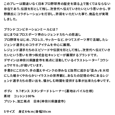
このプレーは間違いなく日本プロ野球界の歴史を語る上で無くてはならない
存在であり、伝説を形として残し、次世代へ伝えていきたいという思いから、宇
野勝氏にコラボレーションを打診し、許諾をいただいた事で、商品化が実現
しました。
ブランドコンビネーションミールとは？
はじまりはプロスポーツ界のレジェンドたちへの恩返し
プロ野球をはじめ、プロレス、サッカーなど、かつてスポーツ界で活躍したレ
ジェンド選手とのコラボアイテムを中心に展開。
レジェンド選手たちのエピソードや伝説を形として残し、次世代へ伝えていき
たいという思いを持つ株式会社キャンビーが展開するブランドです。
デザインは神奈川県鎌倉市を拠点に活動しているイラストレーター「コウシ
ュウマサル」が描いています。
手書きにこだわり、手の震えやインクの滲みなど自然に起きる「歪み」を大切
にした暖かくやわらかいイラストの世界観と、あなたの記憶の中にあるレジ
ェンド選手たちの思い出を、懐かしむ時間を提供する事が出来たら幸いです。
ボディ 9.7オンス スタンダードトレーナー(裏地はパイル仕様)
素材 コットン100%
プリント、加工拠点 日本(神奈川県鎌倉市)
Sサイズ 身丈64cm/身幅50cm