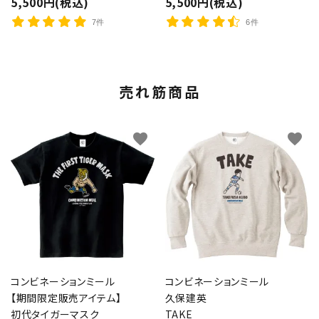
5,500円(税込)
5,500円(税込)
7件
6件
売れ筋商品
favorite
favorite
コンビネーションミール
コンビネーションミール
【期間限定販売アイテム】
久保建英
初代タイガーマスク
TAKE