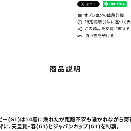
オプションの値段詳細
toc
特定商取引法に基づく表記
error_outline
この商品を友達に教える
share
買い物を続ける
undo
商品説明
ービー(G1)は14着に敗れたが距離不安も囁かれながら
、天皇賞・春(G1)とジャパンカップ(G1)を制覇。