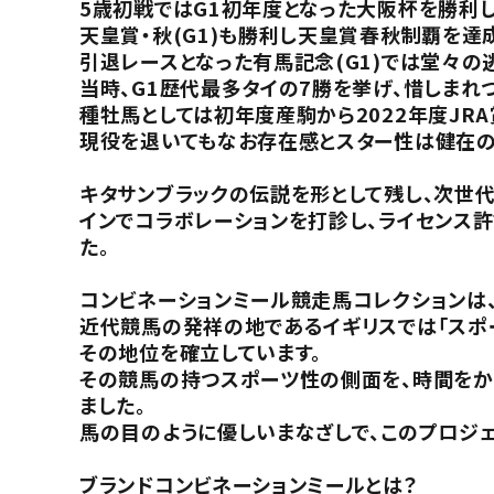
5歳初戦ではG1初年度となった大阪杯を勝利し
天皇賞・秋(G1)も勝利し天皇賞春秋制覇を達
引退レースとなった有馬記念(G1)では堂々の
当時、G1歴代最多タイの7勝を挙げ、惜しまれ
種牡馬としては初年度産駒から2022年度JR
現役を退いてもなお存在感とスター性は健在の
キタサンブラックの伝説を形として残し、次世代
インでコラボレーションを打診し、ライセンス
た。
コンビネーションミール競走馬コレクションは、
近代競馬の発祥の地であるイギリスでは「スポー
その地位を確立しています。
その競馬の持つスポーツ性の側面を、時間をか
ました。
馬の目のように優しいまなざしで、このプロジェ
ブランドコンビネーションミールとは？