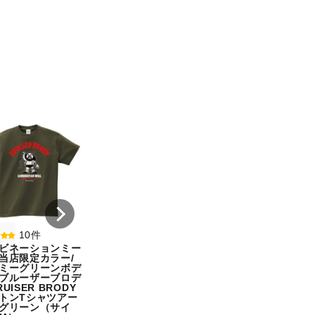
8件
7件
コンビネーションミー
コンビネーション
ル宇野勝球史に残る珍
ル【期間限定販売
プレー宇野ヘディング
テム】初代タイガ
事件コットンTシャツ
スクTIGERコット
オートミール（サイ
シャツホワイト（
ズ：M）
ズ：XXL）
¥ 5,500
¥ 5,500
10件
ビネーションミー
当店限定カラー/
ミーグリーンボデ
ブルーザーブロデ
UISER BRODY
トンTシャツアー
グリーン（サイ