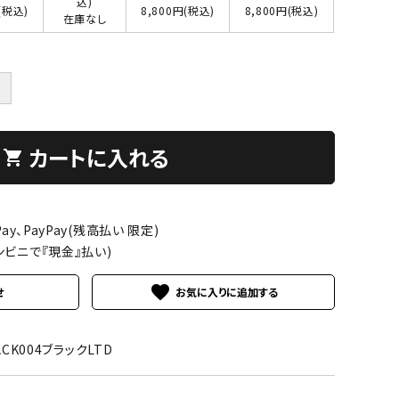
込)
(税込)
8,800円(税込)
8,800円(税込)
在庫なし
＋
カートに入れる
shopping_cart
ay、PayPay(残高払い 限定)
ンビニで『現金』払い)
favorite
せ
ACK004ブラックLTD