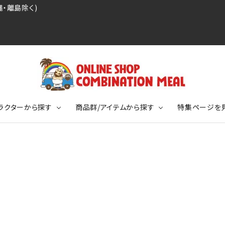
・離島除く)
ラクターから探す
商品群/アイテムから探す
特集ページを
レジェンドプロ野球選手シリーズ
リーブTシャツ
ージ
レジェンドプロレスラーシリーズ
ポロシャツ
特集ページ
ディング事件
球史に残る伝説シリーズ
ンドサッカー選手シリーズ
バッグ
競走馬コレクション
KIDSサイズ
ニメーションコレクション
カジュアルフットボールスタイル