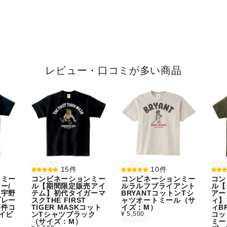
レビュー・口コミが多い商品
15件
10件
ンミー
コンビネーションミー
コンビネーションミー
コン
ー/
ル【期間限定販売アイ
ルラルフブライアント
ル【
】宇野
テム】初代タイガーマ
BRYANTコットンTシ
アー
プレー
スクTHE FIRST
ャツオートミール（サ
ィ】
事件コ
TIGER MASKコット
イズ：M）
ィBR
イビ
ンTシャツブラック
¥ 5,500
コッ
）
（サイズ：M）
ミー