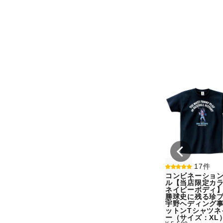
17件
コンビネーショ
ル【当店限定カラ
ネイビーボディ
勝球史に残る珍
宇野ヘディング
ットンTシャツネ
ー（サイズ：XL