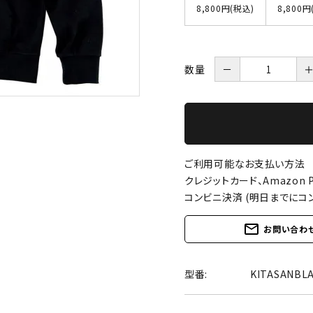
8,800円(税込)
8,800円
数量
－
ご利用可能なお支払い方法
クレジットカード、Amazon P
コンビニ決済 (明日までにコ
mail_outline
お問い合わ
型番:
KITASANBL