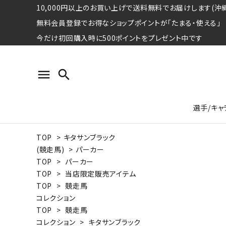
10,000円以上のお買い上げで送料無料でお届けします(沖縄
無料会員登録でお得なショップポイントが「たまる・使える」
今だけ初回購入時に500ポイントをプレゼント中です
menu
search
選手/キャ
TOP
>
キタサンブラック
プロ野球選手コレクション
Tシャツ
特集ページ
名球会
ロングス
特集ペ
(競走馬)
>
パーカー
ウォーレン･クロマティ
宇野ヘ
TOP
>
パーカー
TOP
>
当店限定販売アイテム
日本プロサッカー選手会シリーズ
パーカー
レジェ
トート
TOP
>
競走馬
特集ページ
コレクション
競走馬コレクション
TOP
>
競走馬
水泳競技選手コレクション
期間限定販売アイテム
ジャパ
コレクション
>
キタサンブラック