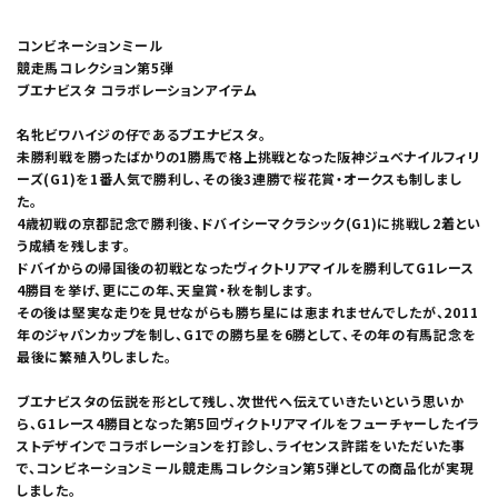
コンビネーションミール
競走馬コレクション第5弾
ブエナビスタ コラボレーションアイテム
名牝ビワハイジの仔であるブエナビスタ。
未勝利戦を勝ったばかりの1勝馬で格上挑戦となった阪神ジュベナイルフィリ
ーズ(G1)を1番人気で勝利し、その後3連勝で桜花賞・オークスも制しまし
た。
4歳初戦の京都記念で勝利後、ドバイシーマクラシック(G1)に挑戦し2着とい
う成績を残します。
ドバイからの帰国後の初戦となったヴィクトリアマイルを勝利してG1レース
4勝目を挙げ、更にこの年、天皇賞・秋を制します。
その後は堅実な走りを見せながらも勝ち星には恵まれませんでしたが、2011
年のジャパンカップを制し、G1での勝ち星を6勝として、その年の有馬記念を
最後に繁殖入りしました。
ブエナビスタの伝説を形として残し、次世代へ伝えていきたいという思いか
ら、G1レース4勝目となった第5回ヴィクトリアマイルをフューチャーしたイラ
ストデザインでコラボレーションを打診し、ライセンス許諾をいただいた事
で、コンビネーションミール競走馬コレクション第5弾としての商品化が実現
しました。