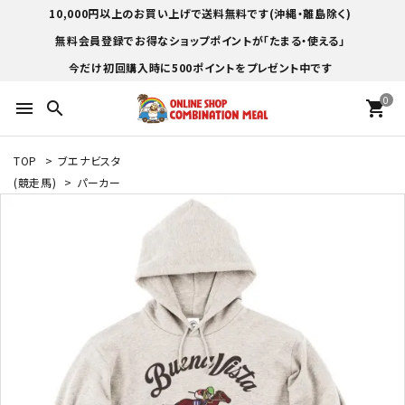
10,000円以上のお買い上げで送料無料です(沖縄・離島除く)
無料会員登録でお得なショップポイントが「たまる・使える」
今だけ初回購入時に500ポイントをプレゼント中です
0
menu
search
shopping_cart
TOP
>
ブエナビスタ
(競走馬)
>
パーカー