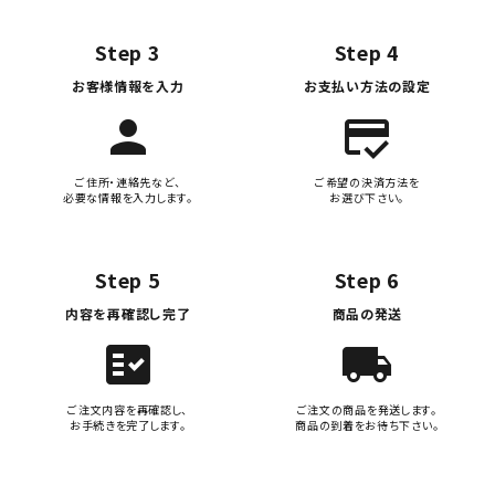
Step 3
Step 4
お客様情報を入力
お支払い方法の設定
person
credit_score
ご住所・連絡先など、
ご希望の決済方法を
必要な情報を入力します。
お選び下さい。
Step 5
Step 6
内容を再確認し完了
商品の発送
fact_check
local_shipping
ご注文内容を再確認し、
ご注文の商品を発送します。
お手続きを完了します。
商品の到着をお待ち下さい。