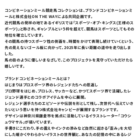
コンビネーションミール競走馬コレクションは、ブランドコンビネーションミ
ールと株式会社ON THE WAYによる共同企画です。
近代競馬の発祥の地であるイギリスでは「スポーツ・オブ・キングス(王様のス
ポーツ)」と称され、ギャンブルという枠を超えて、競馬はスポーツとしてもその
地位を確立しています。
その競馬の持つスポーツ性の側面を、時間をかけて表現し続けていくという、
先の見えないゴール板に向かって、2025年に長い距離の道中を走り出しま
した。
馬の目のように優しいまなざしで、このプロジェクトを見守っていただけたら
嬉しいです。
ブランドコンビネーションミールとは？
はじまりはプロスポーツ界のレジェンドたちへの恩返し
プロ野球をはじめ、プロレス、サッカーなど、かつてスポーツ界で活躍したレ
ジェンド選手とのコラボアイテムを中心に展開。
レジェンド選手たちのエピソードや伝説を形として残し、次世代へ伝えていき
たいという思いを持つ株式会社キャンビーが展開するブランドです。
デザインは神奈川県鎌倉市を拠点に活動しているイラストレーター「コウシ
ュウマサル」が描いています。
手書きにこだわり、手の震えやインクの滲みなど自然に起きる「歪み」を大切
にした暖かくやわらかいイラストの世界観と、あなたの記憶の中にあるレジ