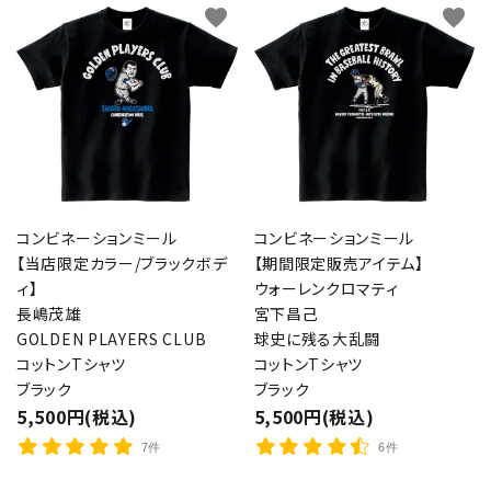
favorite
favorite
コンビネーションミール
コンビネーションミール
【当店限定カラー/ブラックボデ
【期間限定販売アイテム】
ィ】
ウォーレンクロマティ
長嶋茂雄
宮下昌己
GOLDEN PLAYERS CLUB
球史に残る大乱闘
コットンTシャツ
コットンTシャツ
ブラック
ブラック
5,500円(税込)
5,500円(税込)
7件
6件