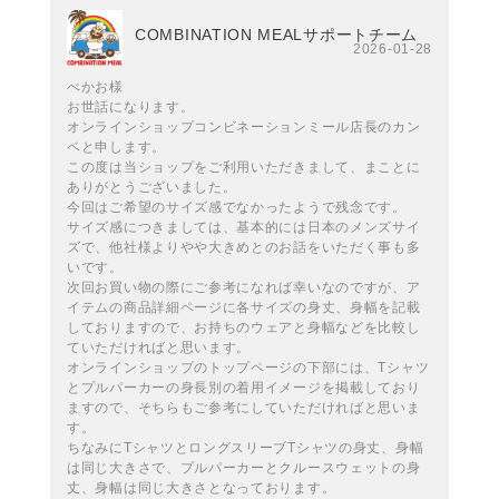
COMBINATION MEALサポートチーム
2026-01-28
べかお様
お世話になります。
オンラインショップコンビネーションミール店長のカン
ベと申します。
この度は当ショップをご利用いただきまして、まことに
ありがとうございました。
今回はご希望のサイズ感でなかったようで残念です。
サイズ感につきましては、基本的には日本のメンズサイ
ズで、他社様よりやや大きめとのお話をいただく事も多
いです。
次回お買い物の際にご参考になれば幸いなのですが、ア
イテムの商品詳細ページに各サイズの身丈、身幅を記載
しておりますので、お持ちのウェアと身幅などを比較し
ていただければと思います。
オンラインショップのトップページの下部には、Tシャツ
とプルパーカーの身長別の着用イメージを掲載しており
ますので、そちらもご参考にしていただければと思いま
す。
ちなみにTシャツとロングスリーブTシャツの身丈、身幅
は同じ大きさで、プルパーカーとクルースウェットの身
丈、身幅は同じ大きさとなっております。