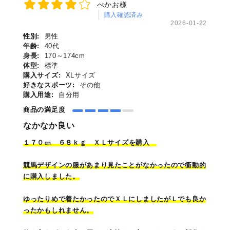
べかお様
購入確認済み
2026-01-22
性別:
男性
年齢:
40代
身長:
170～174cm
体型:
標準
購入サイズ:
XLサイズ
好きなスポーツ:
その他
購入用途:
自分用
商品の満足度
なかなか良い
１７０㎝ ６８ｋｇ
ＸＬ
サイズを購入
競馬デザインの服があまり見たことがなかったので衝動的
に購入しました。
ゆったりめで着たかったのでＸＬにしましたがＬでも良か
ったかもしれません。