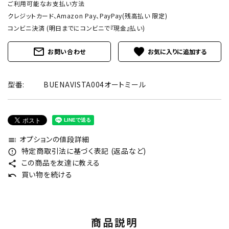
ご利用可能なお支払い方法
クレジットカード、Amazon Pay、PayPay(残高払い 限定)
コンビニ決済 (明日までにコンビニで『現金』払い)
mail_outline
favorite
お問い合わせ
型番:
BUENAVISTA004オートミール
オプションの値段詳細
toc
特定商取引法に基づく表記 (返品など)
error_outline
この商品を友達に教える
share
買い物を続ける
undo
商品説明