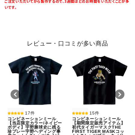
ご注文いただいてから製作するので、3週間ほどのお時間をいただくことが多
いです。
レビュー・口コミが多い商品
17件
15件
コンビネーションミール
コンビネーションミール
【当店限定カラー/ネイビー
【期間限定販売アイテム】
ボディ】宇野勝球史に残る
初代タイガーマスクTHE
珍プレー宇野ヘディング事
FIRST TIGER MASKコッ