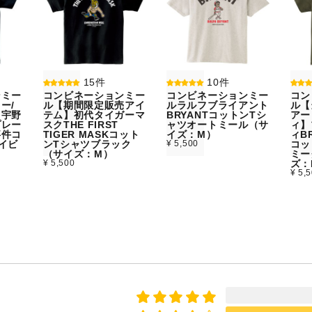
15件
10件
ンミー
コンビネーションミー
コンビネーションミー
コン
ー/
ル【期間限定販売アイ
ルラルフブライアント
ル【
】宇野
テム】初代タイガーマ
BRYANTコットンTシ
アー
プレー
スクTHE FIRST
ャツオートミール（サ
ィ】
事件コ
TIGER MASKコット
イズ：M）
ィBR
イビ
ンTシャツブラック
¥ 5,500
コッ
）
（サイズ：M）
ミー
¥ 5,500
ズ：
¥ 5,