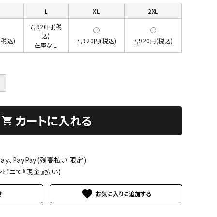
L
XL
2XL
7,920円(税
込)
(税込)
7,920円(税込)
7,920円(税込)
在庫なし
＋
カートに入れる
shopping_cart
ay、PayPay(残高払い 限定)
ンビニで『現金』払い)
favorite
せ