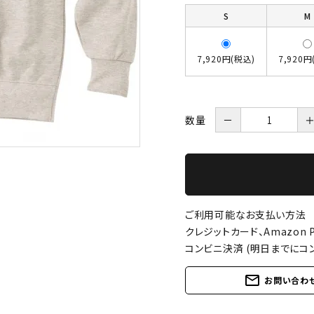
S
M
7,920円(税込)
7,920円
数量
－
ご利用可能なお支払い方法
クレジットカード、Amazon P
コンビニ決済 (明日までにコ
mail_outline
お問い合わ