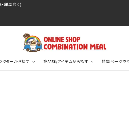
・離島除く)
ラクターから探す
商品群/アイテムから探す
特集ページを
レジェンドプロ野球選手シリーズ
リーブTシャツ
ージ
レジェンドプロレスラーシリーズ
ポロシャツ
特集ページ
ディング事件
球史に残る伝説シリーズ
ンドサッカー選手シリーズ
バッグ
競走馬コレクション
KIDSサイズ
ニメーションコレクション
カジュアルフットボールスタイル