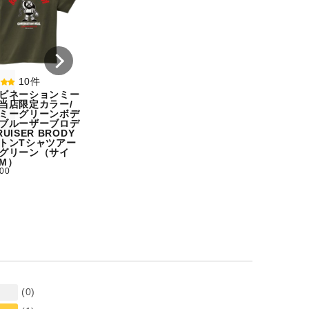
ル宇野勝球史に残る珍
ル【期間限定販売
プレー宇野ヘディング
テム】初代タイガ
事件コットンTシャツ
スクTIGERコット
オートミール（サイ
シャツホワイト（
ズ：M）
ズ：XXL）
¥ 5,500
¥ 5,500
10件
ビネーションミー
当店限定カラー/
ミーグリーンボデ
ブルーザーブロデ
UISER BRODY
トンTシャツアー
グリーン（サイ
M）
500
(0)