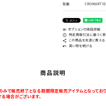
型番:
CROMARTI
オプションの値段詳細
toc
特定商取引法に基づく表記
error_outline
この商品を友達に教える
share
買い物を続ける
undo
商品説明
分のみで販売終了となる期間限定販売アイテムとなっており
する場合がございます。