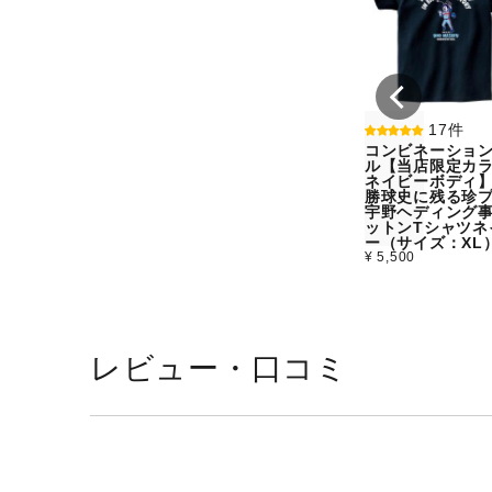
17件
コンビネーショ
ル【当店限定カラ
ネイビーボディ
勝球史に残る珍
宇野ヘディング
ットンTシャツネ
ー（サイズ：XL
¥ 5,500
レビュー・口コミ