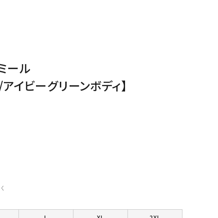
ミール
/アイビーグリーンボディ】
く
L
XL
2XL