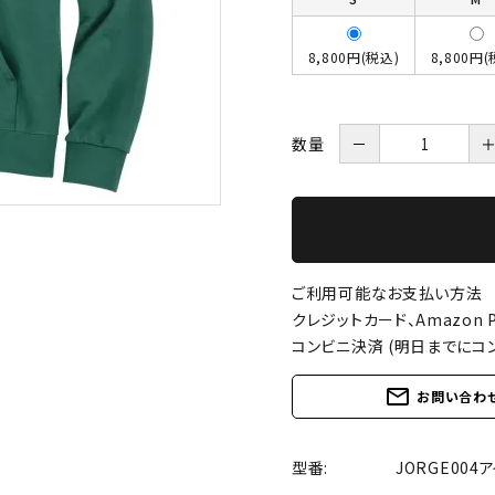
8,800円(税込)
8,800円(
数量
－
ご利用可能なお支払い方法
クレジットカード、Amazon P
コンビニ決済 (明日までにコ
mail_outline
お問い合わ
型番:
JORGE004