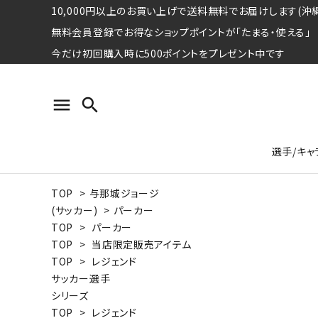
10,000円以上のお買い上げで送料無料でお届けします(沖縄
無料会員登録でお得なショップポイントが「たまる・使える」
今だけ初回購入時に500ポイントをプレゼント中です
menu
search
選手/キャ
TOP
>
与那城ジョージ
プロ野球選手コレクション
Tシャツ
特集ページ
名球会
ロングス
特集ペ
(サッカー)
>
パーカー
ウォーレン･クロマティ
宇野ヘ
TOP
>
パーカー
TOP
>
当店限定販売アイテム
日本プロサッカー選手会シリーズ
パーカー
レジェ
トート
TOP
>
レジェンド
特集ページ
サッカー選手
競走馬コレクション
シリーズ
水泳競技選手コレクション
期間限定販売アイテム
ジャパ
TOP
>
レジェンド