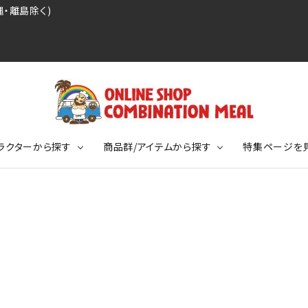
・離島除く)
ラクターから探す
商品群/アイテムから探す
特集ページを
レジェンドプロ野球選手シリーズ
リーブTシャツ
ージ
レジェンドプロレスラーシリーズ
ポロシャツ
特集ページ
ディング事件
球史に残る伝説シリーズ
ンドサッカー選手シリーズ
バッグ
競走馬コレクション
KIDSサイズ
ニメーションコレクション
カジュアルフットボールスタイル