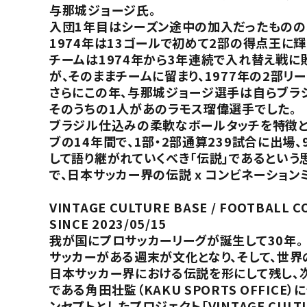
与那城ジョージ氏。
入団1年目はシーズン途中の加入だったものの、
1974年は13ゴールで初めて2部の得点王に輝
チームは1974年から3年連続で入れ替え戦に
が、そのままチームに留まり、1977年の2部
さらにこの年、与那城ジョージ選手は自らブラジ
そのうちの1人があのラモス瑠偉選手でした。
ブラジル仕込みの柔軟なボールタッチを特徴と
ブの14年間で、1部・2部通算239試合に出
して語り継がれていくべき「伝説」であるという思
で、日本サッカー界の伝説 x コンビネーショ
VINTAGE CULTURE BASE / FOOTBALL 
SINCE 2023/05/15
我が国にプロサッカーリーグが誕生して30年。
サッカーがある週末が文化となり、そして、世界
日本サッカー界における伝説を形にして残し、
である角田壮監（KAKU SPORTS OFF
ンセプトとしたプロジェクト「VINTAGE CULT