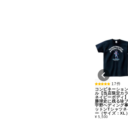
17件
コンビネーショ
ル【当店限定カラ
ネイビーボディ
勝球史に残る珍
宇野ヘディング
ットンTシャツネ
ー（サイズ：XL
¥ 5,500