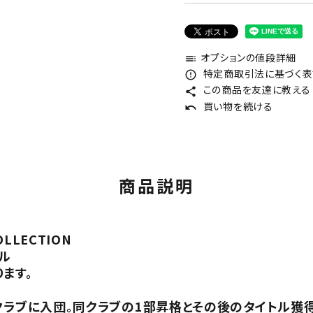
オプションの値段詳細
toc
特定商取引法に基づく表記
error_outline
この商品を友達に教える
share
買い物を続ける
undo
商品説明
OLLECTION
ル
ます。
クラブに入団。同クラブの1部昇格とその後のタイトル獲得