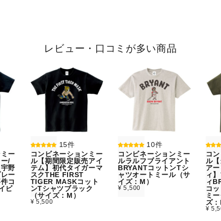
レビュー・口コミが多い商品
15件
10件
ンミー
コンビネーションミー
コンビネーションミー
コン
ー/
ル【期間限定販売アイ
ルラルフブライアント
ル【
】宇野
テム】初代タイガーマ
BRYANTコットンTシ
アー
プレー
スクTHE FIRST
ャツオートミール（サ
ィ】
事件コ
TIGER MASKコット
イズ：M）
ィBR
イビ
ンTシャツブラック
¥ 5,500
コッ
）
（サイズ：M）
ミー
¥ 5,500
ズ：
¥ 5,