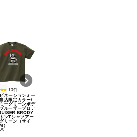
8件
7件
コンビネーションミー
コンビネーション
ル宇野勝球史に残る珍
ル【期間限定販売
プレー宇野ヘディング
テム】初代タイガ
事件コットンTシャツ
スクTIGERコット
オートミール（サイ
シャツホワイト（
ズ：M）
ズ：XXL）
¥ 5,500
¥ 5,500
10件
ビネーションミー
当店限定カラー/
ミーグリーンボデ
ブルーザーブロデ
UISER BRODY
トンTシャツアー
グリーン（サイ
M）
500