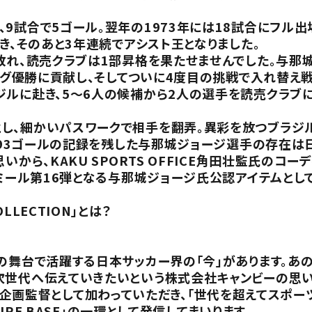
9試合で5ゴール。翌年の1973年には18試合にフル出
き、そのあと3年連続でアシスト王となりました。
敗れ、読売クラブは1部昇格を果たせませんでした。与那
リーグ優勝に貢献し、そしてついに4度目の挑戦で入れ替え
ルに赴き、5～6人の候補から2人の選手を読売クラブに
し、細かいパスワークで相手を翻弄。異彩を放つブラジ
場、93ゴールの記録を残した与那城ジョージ選手の存在は
いから、KAKU SPORTS OFFICE角田壮監氏の
ンミール第16弾となる与那城ジョージ氏公認アイテムとし
COLLECTION」とは？
の舞台で活躍する日本サッカー界の「今」があります。あの
次世代へ伝えていきたいという株式会社キャンビーの思
ICE）に企画監督として加わっていただき、「世代を超えてス
URE BASE」の一環として発信してまいります。