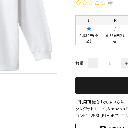
0件
S
M
6,930円(税
6,930円(税
込)
込)
数量
－
ご利用可能なお支払い方法
クレジットカード、Amazon P
コンビニ決済 (明日までにコ