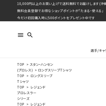
10,000円以上のお買い上げで送料無料でお届けします(沖縄
無料会員登録でお得なショップポイントが「たまる・使える」
今だけ初回購入時に500ポイントをプレゼント中です
menu
search
選手/キャ
TOP
>
スタン・ハンセン
プロ野球選手コレクション
Tシャツ
特集ページ
名球会
ロングス
特集ペ
(プロレス)
>
ロングスリーブTシャツ
ウォーレン･クロマティ
宇野ヘ
TOP
>
ロングスリーブ
Tシャツ
日本プロサッカー選手会シリーズ
パーカー
レジェ
トート
TOP
>
レジェンド
特集ページ
プロレスラー
競走馬コレクション
シリーズ
水泳競技選手コレクション
期間限定販売アイテム
ジャパ
TOP
>
レジェンド