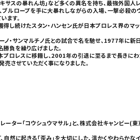
「テキサスの暴れん坊」など多くの異名を持ち、最強外国人
、ブルロープを手に大暴れしながらの入場、一撃必殺のウ
います。
獲得し続けたスタン・ハンセン氏が日本プロレス界のマッ
ブルーノ・サンマルチノ氏との試合で名を馳せ、1977年に新
名勝負を繰り広げました。
本プロレスに移籍し、2001年の引退に至るまで長きに
発売させていただく事になりました。
ーター「コウシュウマサル」と、株式会社キャンビー(東
、自然に起きる「歪み」を大切にした、温かくやわらかな