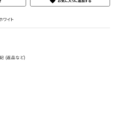
favorite
せ
7ホワイト
 (返品など)