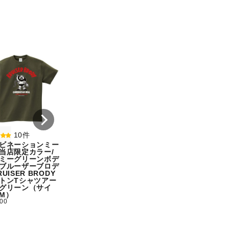
8件
7件
コンビネーションミー
コンビネーション
ル宇野勝球史に残る珍
ル【期間限定販売
プレー宇野ヘディング
テム】初代タイガ
事件コットンTシャツ
スクTIGERコット
オートミール（サイ
シャツホワイト（
ズ：M）
ズ：XXL）
¥ 5,500
¥ 5,500
10件
ビネーションミー
当店限定カラー/
ミーグリーンボデ
ブルーザーブロデ
UISER BRODY
トンTシャツアー
グリーン（サイ
M）
500