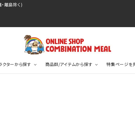
・離島除く)
ラクターから探す
商品群/アイテムから探す
特集ページを
レジェンドプロ野球選手シリーズ
リーブTシャツ
ージ
レジェンドプロレスラーシリーズ
ポロシャツ
特集ページ
ディング事件
球史に残る伝説シリーズ
ンドサッカー選手シリーズ
バッグ
競走馬コレクション
KIDSサイズ
ニメーションコレクション
カジュアルフットボールスタイル