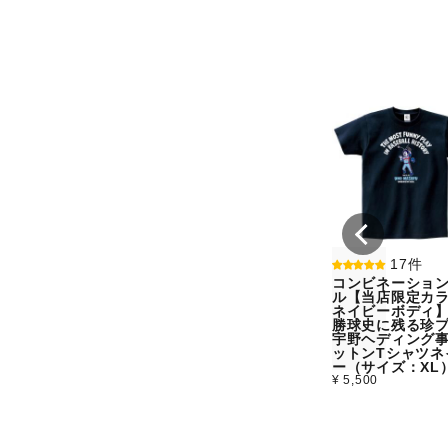
17件
コンビネーショ
ル【当店限定カラ
ネイビーボディ
勝球史に残る珍
宇野ヘディング
ットンTシャツネ
ー（サイズ：XL
¥ 5,500