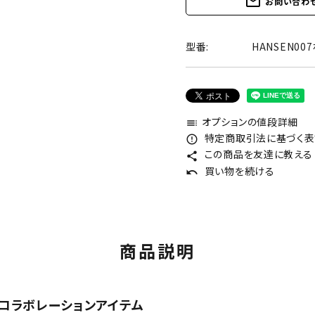
mail_outline
お問い合わ
型番:
HANSEN00
オプションの値段詳細
toc
特定商取引法に基づく表記
error_outline
この商品を友達に教える
share
買い物を続ける
undo
商品説明
 コラボレーションアイテム