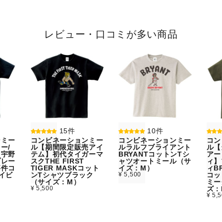
レビュー・口コミが多い商品
15件
10件
ンミー
コンビネーションミー
コンビネーションミー
コン
ー/
ル【期間限定販売アイ
ルラルフブライアント
ル【
】宇野
テム】初代タイガーマ
BRYANTコットンTシ
アー
プレー
スクTHE FIRST
ャツオートミール（サ
ィ】
事件コ
TIGER MASKコット
イズ：M）
ィBR
イビ
ンTシャツブラック
¥ 5,500
コッ
）
（サイズ：M）
ミー
¥ 5,500
ズ：
¥ 5,