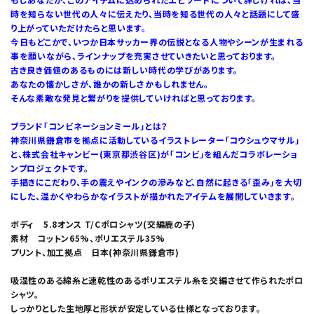
時を知らない世代の人々に伝えたり、当時を知る世代の人々と話題にして盛
り上がっていただけたらと思います。
今日もどこかで、いつか日本サッカー界の伝説となる人物やシーンが生まれる
事を願いながら、ラインナップを充実させていきたいと思っております。
古き良き価値のあるものには新しい時代の学びがあります。
あなたの懐かしさが、誰かの新しさかもしれません。
そんな素敵な発見と繋がりを提供していければと思っております。
ブランド「コンビネーションミール」とは？
神奈川県鎌倉市を拠点に活動しているイラストレーター「コウシュウマサル」
と、株式会社キャンビー(東京都渋谷区)が「コンビ」を組んだコラボレーショ
ンプロジェクトです。
手描きにこだわり、手の震えやインクの滲みなど、自然に起きる「歪み」を大切
にした、温かくやわらかなイラストが描かれたアイテムを展開していきます。
ボディ 5.8オンス T/Cポロシャツ(交編鹿の子)
素材 コットン65%、ポリエステル35%
プリント、加工拠点 日本(神奈川県鎌倉市)
吸湿性のある綿糸と速乾性のあるポリエステル糸を交編させて作られたポロ
シャツ。
しっかりとした生地厚と形状が安定している仕様となっております。