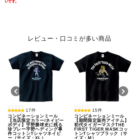
いです。
レビュー・口コミが多い商品
17件
15件
コンビネーションミール
コンビネーションミール
【当店限定カラー/ネイビー
【期間限定販売アイテム】
ボディ】宇野勝球史に残る
初代タイガーマスクTHE
珍プレー宇野ヘディング事
FIRST TIGER MASKコッ
件コットンTシャツネイビ
トンTシャツブラック（サ
ー（サイズ：XL）
イズ：M）