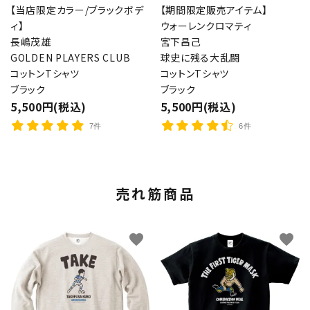
【当店限定カラー/ブラックボデ
【期間限定販売アイテム】
ィ】
ウォーレンクロマティ
長嶋茂雄
宮下昌己
GOLDEN PLAYERS CLUB
球史に残る大乱闘
コットンTシャツ
コットンTシャツ
ブラック
ブラック
5,500円(税込)
5,500円(税込)
7件
6件
売れ筋商品
favorite
favorite