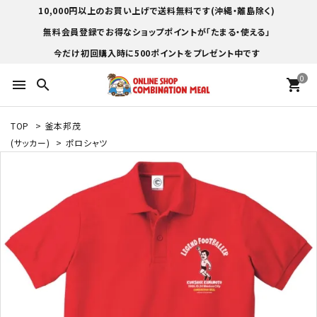
10,000円以上のお買い上げで送料無料です(沖縄・離島除く)
無料会員登録でお得なショップポイントが「たまる・使える」
今だけ初回購入時に500ポイントをプレゼント中です
0
menu
search
shopping_cart
TOP
>
釜本邦茂
(サッカー)
>
ポロシャツ