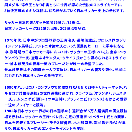
銅メダル・得点王となり名実ともに世界が認めた伝説のストライカーです。
3位決定戦のメキシコ戦は、語り継がれていく日本サッカー史上の伝説です。
サッカー日本代表Aマッチ出場76試合、75得点。
日本サッカーリーグ251試合出場、202得点を記録。
1970年代、日本中がプロ野球界の王貞治氏・長嶋茂雄氏、プロレス界のジャ
インアント馬場氏、アントニオ猪木氏といった国民的ヒーローに夢中になる
中、黎明期の日本サッカー界においては、サッカーの王様・ペレ氏、皇帝・ベッ
ケンバウアー氏、空飛ぶオランダ人・クライフ氏からも認められるストライカ
ー・釜本邦茂氏の世界一流のプレーだけが唯一の希望でした。
釜本邦茂氏はその期待を一人で背負い、日本サッカーの普及や強化、発展に
尽力された日本サッカーの象徴です。
1980年バルセロナ・カンプノウで開催された「UNICEFチャリティーマッチ、バ
ルセロナ対世界選抜」の世界選抜に選ばれ、クライフ氏（オランダ）、シュスタ
ー氏、ルムメニゲ氏（西ドイツ＝当時）、プラティニ氏（フランス）をはじめ世界
一流のプレイヤーと競演。
1984年日本サッカー界初の日本選手の引退試合が５万人超満員の国立競技
場で行われ、サッカーの王様・ペレ氏、左足の芸術家・オベラート氏との競演、
日本を代表するプレーヤー（ラモス瑠偉氏、木村和司氏、都並敏史氏ら）が集
まり、日本サッカー初のエンターテイメントを実現。