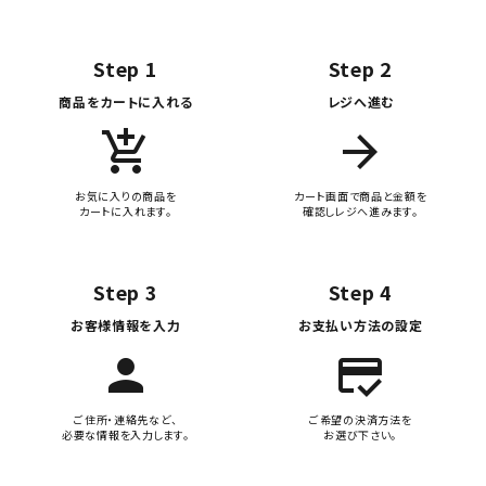
Step 1
Step 2
商品をカートに入れる
レジへ進む
add_shopping_cart
arrow_forward
お気に入りの商品を
カート画面で商品と金額を
カートに入れます。
確認しレジへ進みます。
Step 3
Step 4
お客様情報を入力
お支払い方法の設定
person
credit_score
ご住所・連絡先など、
ご希望の決済方法を
必要な情報を入力します。
お選び下さい。