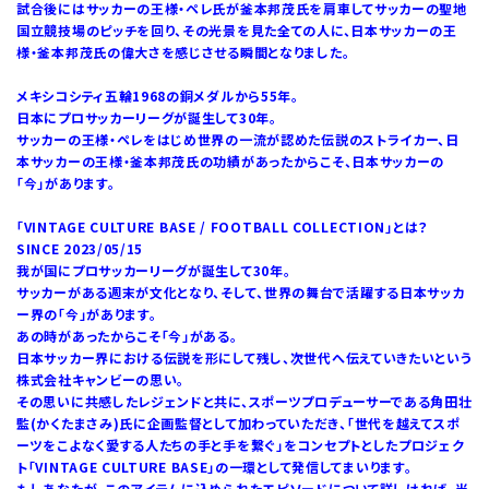
試合後にはサッカーの王様・ペレ氏が釜本邦茂氏を肩車してサッカーの聖地
国立競技場のピッチを回り、その光景を見た全ての人に、日本サッカーの王
様・釜本邦茂氏の偉大さを感じさせる瞬間となりました。
メキシコシティ五輪1968の銅メダルから55年。
日本にプロサッカーリーグが誕生して30年。
サッカーの王様・ペレをはじめ世界の一流が認めた伝説のストライカー、日
本サッカーの王様・釜本邦茂氏の功績があったからこそ、日本サッカーの
「今」があります。
「VINTAGE CULTURE BASE / FOOTBALL COLLECTION」とは？
SINCE 2023/05/15
我が国にプロサッカーリーグが誕生して30年。
サッカーがある週末が文化となり、そして、世界の舞台で活躍する日本サッカ
ー界の「今」があります。
あの時があったからこそ「今」がある。
日本サッカー界における伝説を形にして残し、次世代へ伝えていきたいという
株式会社キャンビーの思い。
その思いに共感したレジェンドと共に、スポーツプロデューサーである角田壮
監(かくたまさみ)氏に企画監督として加わっていただき、「世代を越えてスポ
ーツをこよなく愛する人たちの手と手を繋ぐ」をコンセプトとしたプロジェク
ト「VINTAGE CULTURE BASE」の一環として発信してまいります。
もしあなたが、このアイテムに込められたエピソードについて詳しければ、当