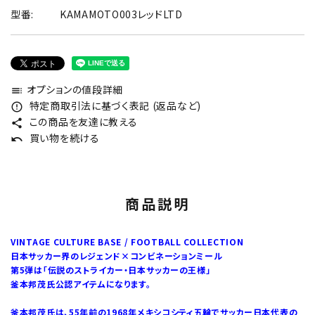
型番:
KAMAMOTO003レッドLTD
オプションの値段詳細
toc
特定商取引法に基づく表記 (返品など)
error_outline
この商品を友達に教える
share
買い物を続ける
undo
商品説明
VINTAGE CULTURE BASE / FOOTBALL COLLECTION
日本サッカー界のレジェンド×コンビネーションミール
第5弾は「伝説のストライカー・日本サッカーの王様」
釜本邦茂氏公認アイテムになります。
釜本邦茂氏は、55年前の1968年メキシコシティ五輪でサッカー日本代表の