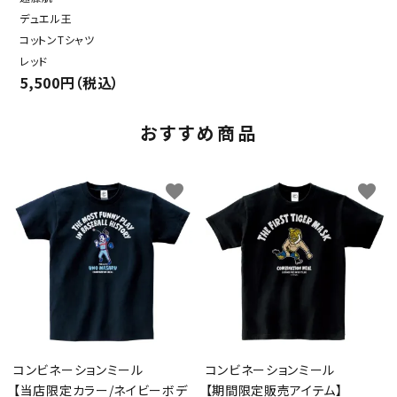
デュエル王
コットンTシャツ
レッド
5,500円（税込）
おすすめ商品
favorite
favorite
コンビネーションミール
コンビネーションミール
【当店限定カラー/ネイビーボデ
【期間限定販売アイテム】