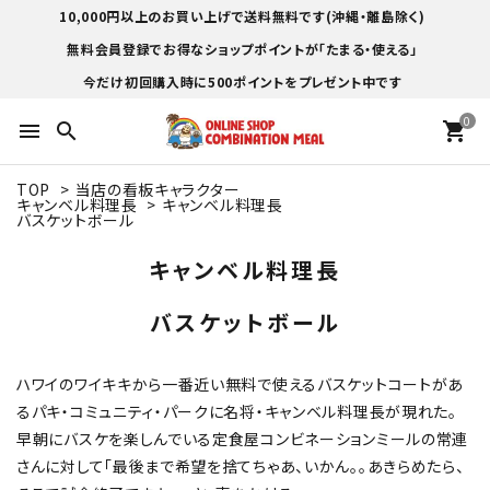
10,000円以上のお買い上げで送料無料です(沖縄・離島除く)
無料会員登録でお得なショップポイントが「たまる・使える」
今だけ初回購入時に500ポイントをプレゼント中です
0
menu
search
shopping_cart
TOP
>
当店の看板キャラクター
キャンベル料理長
>
キャンベル料理長
バスケットボール
キャンベル料理長
バスケットボール
ハワイのワイキキから一番近い無料で使えるバスケットコートがあ
るパキ・コミュニティ・パークに名将・キャンベル料理長が現れた。
早朝にバスケを楽しんでいる定食屋コンビネーションミールの常連
さんに対して「最後まで希望を捨てちゃあ、いかん。。あきらめたら、