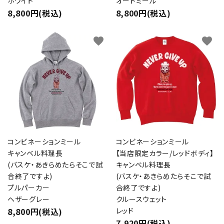
ホワイト
オートミール
8,800円(税込)
8,800円(税込)
favorite
favorite
コンビネーションミール
コンビネーションミール
キャンベル料理長
【当店限定カラー/レッドボディ】
(バスケ・あきらめたらそこで試
キャンベル料理長
合終了ですよ)
(バスケ・あきらめたらそこで試
プルパーカー
合終了ですよ)
ヘザーグレー
クルースウェット
8,800円(税込)
レッド
7,920円(税込)