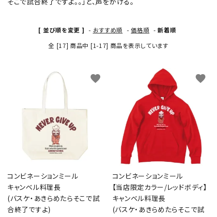
そこで試合終了ですよ。。」と、声をかける。
[ 並び順を変更 ]
-
おすすめ順
-
価格順
-
新着順
全 [17] 商品中 [1-17] 商品を表示しています
favorite
favorite
コンビネーションミール
コンビネーションミール
キャンベル料理長
【当店限定カラー/レッドボディ】
(バスケ・あきらめたらそこで試
キャンベル料理長
合終了ですよ)
(バスケ・あきらめたらそこで試