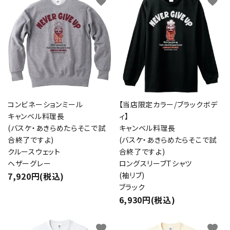
favorite
favorite
コンビネーションミール
【当店限定カラー/ブラックボデ
キャンベル料理長
ィ】
(バスケ・あきらめたらそこで試
キャンベル料理長
合終了ですよ)
(バスケ・あきらめたらそこで試
クルースウェット
合終了ですよ)
ヘザーグレー
ロングスリーブTシャツ
7,920円(税込)
(袖リブ)
ブラック
6,930円(税込)
favorite
favorite