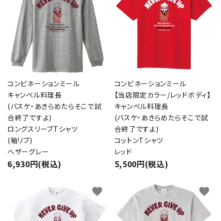
コンビネーションミール
コンビネーションミール
キャンベル料理長
【当店限定カラー/レッドボディ】
(バスケ・あきらめたらそこで試
キャンベル料理長
合終了ですよ)
(バスケ・あきらめたらそこで試
ロングスリーブTシャツ
合終了ですよ)
(袖リブ)
コットンTシャツ
ヘザーグレー
レッド
6,930円(税込)
5,500円(税込)
close
favorite
favorite
キーワード