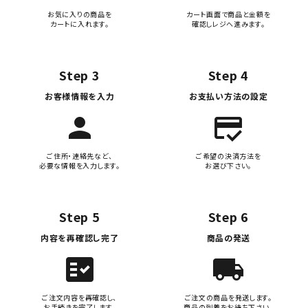
お気に入りの商品を
カート画面で商品と金額を
カートに入れます。
確認しレジへ進みます。
Step 3
Step 4
お客様情報を入力
お支払い方法の設定
person
credit_score
ご住所・連絡先など、
ご希望の決済方法を
必要な情報を入力します。
お選び下さい。
Step 5
Step 6
内容を再確認し完了
商品の発送
fact_check
local_shipping
ご注文内容を再確認し、
ご注文の商品を発送します。
お手続きを完了します。
商品の到着をお待ち下さい。