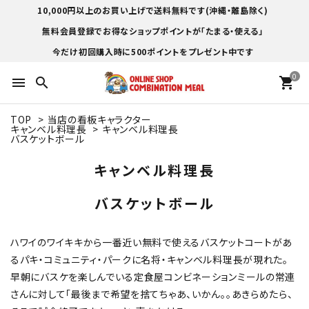
10,000円以上のお買い上げで送料無料です(沖縄・離島除く)
無料会員登録でお得なショップポイントが「たまる・使える」
今だけ初回購入時に500ポイントをプレゼント中です
0
menu
search
shopping_cart
TOP
>
当店の看板キャラクター
キャンベル料理長
>
キャンベル料理長
バスケットボール
キャンベル料理長
バスケットボール
ハワイのワイキキから一番近い無料で使えるバスケットコートがあ
るパキ・コミュニティ・パークに名将・キャンベル料理長が現れた。
早朝にバスケを楽しんでいる定食屋コンビネーションミールの常連
さんに対して「最後まで希望を捨てちゃあ、いかん。。あきらめたら、