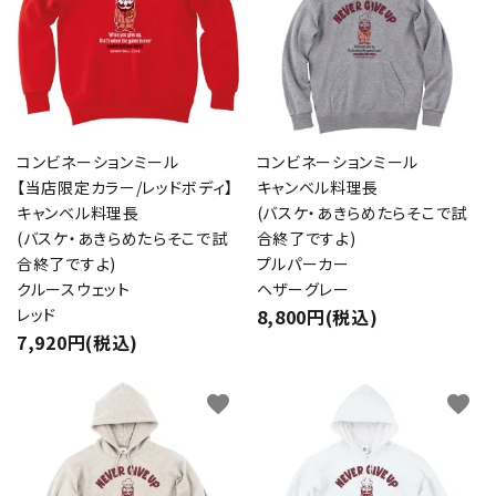
コンビネーションミール
コンビネーションミール
【当店限定カラー/レッドボディ】
キャンベル料理長
キャンベル料理長
(バスケ・あきらめたらそこで試
(バスケ・あきらめたらそこで試
合終了ですよ)
合終了ですよ)
プルパーカー
クルースウェット
ヘザーグレー
レッド
8,800円(税込)
7,920円(税込)
close
favorite
favorite
キーワード