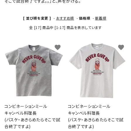
そこで試合終了ですよ。。」と、声をかける。
[ 並び順を変更 ]
-
おすすめ順
-
価格順
-
新着順
全 [17] 商品中 [1-17] 商品を表示しています
favorite
favorite
コンビネーションミール
コンビネーションミール
キャンベル料理長
キャンベル料理長
(バスケ・あきらめたらそこで試
(バスケ・あきらめたらそこで試
合終了ですよ)
合終了ですよ)