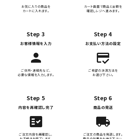
お気に入りの商品を
カート画面で商品と金額を
カートに入れます。
確認しレジへ進みます。
Step 3
Step 4
お客様情報を入力
お支払い方法の設定
person
credit_score
ご住所・連絡先など、
ご希望の決済方法を
必要な情報を入力します。
お選び下さい。
Step 5
Step 6
内容を再確認し完了
商品の発送
fact_check
local_shipping
ご注文内容を再確認し、
ご注文の商品を発送します。
お手続きを完了します。
商品の到着をお待ち下さい。