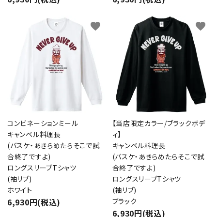
favorite
favorite
コンビネーションミール
【当店限定カラー/ブラックボデ
キャンベル料理長
ィ】
(バスケ・あきらめたらそこで試
キャンベル料理長
合終了ですよ)
(バスケ・あきらめたらそこで試
ロングスリーブTシャツ
合終了ですよ)
(袖リブ)
ロングスリーブTシャツ
ホワイト
(袖リブ)
6,930円(税込)
ブラック
6,930円(税込)