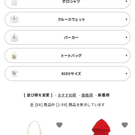
ポロシャツ
クルースウェット
パーカー
トートバッグ
KIDSサイズ
[ 並び順を変更 ]
-
おすすめ順
-
価格順
-
新着順
全 [86] 商品中 [1-86] 商品を表示しています
favorite
favorite