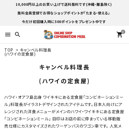
10,000円以上のお買い上げで送料無料です(沖縄・離島除く)
無料会員登録でお得なショップポイントが「たまる・使える」
今だけ初回購入時に500ポイントをプレゼント中です
0
menu
search
shopping_cart
TOP
>
キャンベル料理長
(ハワイの定食屋)
キャンベル料理長
(ハワイの定食屋)
ハワイ・オアフ島出身 ワイキキにある定食屋「コンビネーションミー
ル」料理長がイラストデザインされたアイテムです。日本人向けにア
レンジされた洋食メニューがメインのハワイ・ワイキキにある定食屋
「コンビネーションミール」 目印はお店の前に停まっている移動販
売仕様にカスタマイズされたワーゲンバスのワゴン車です。 人気メ