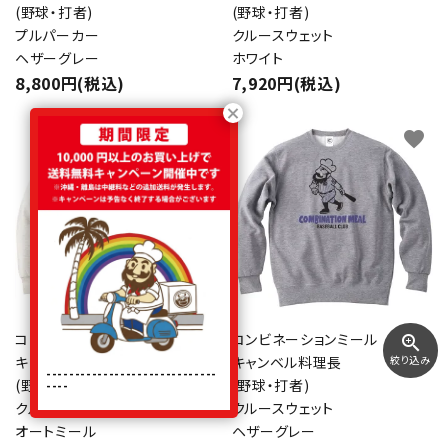
(野球・打者)
(野球・打者)
プルパーカー
クルースウェット
ヘザーグレー
ホワイト
8,800円(税込)
7,920円(税込)
favorite
favorite
コンビネーションミール
コンビネーションミール
zoom_in
絞り込み
キャンベル料理長
キャンベル料理長
------------------------------
(野球・打者)
(野球・打者)
----
クルースウェット
クルースウェット
オートミール
ヘザーグレー