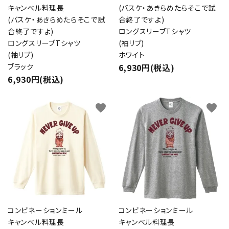
キャンベル料理長
(バスケ・あきらめたらそこで試
(バスケ・あきらめたらそこで試
合終了ですよ)
合終了ですよ)
ロングスリーブTシャツ
ロングスリーブTシャツ
(袖リブ)
(袖リブ)
ホワイト
ブラック
6,930円(税込)
6,930円(税込)
favorite
favorite
close
キーワード
コンビネーションミール
コンビネーションミール
カテゴリー
キャンベル料理長
キャンベル料理長