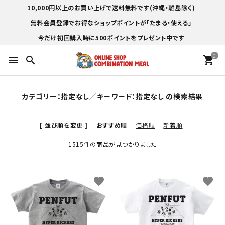
10,000円以上のお買い上げで送料無料です(沖縄・離島除く)
無料会員登録でお得なショップポイントが「たまる・使える」
今だけ初回購入時に500ポイントをプレゼント中です
0
menu
search
shopping_cart
カテゴリー：指定なし／キーワード：指定なし の検索結果
[ 並び順を変更 ]
-
おすすめ順
-
価格順
-
新着順
1515件の商品が見つかりました
favorite
favorite