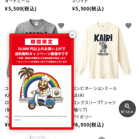
オートミール
ホワイト
¥5,500(税込)
¥5,500(税込)
favorite
favorite
コンビネーションミール
コンビネーションミール
KAIRI
KAIRI
ロングスリーブTシャツ
ロングスリーブTシャツ
zoom_in
(袖リブ)
(袖リブ)
絞り込み
------------------------------
ヘザーグレー
アイボリー
----
¥6,930(税込)
¥6,930(税込)